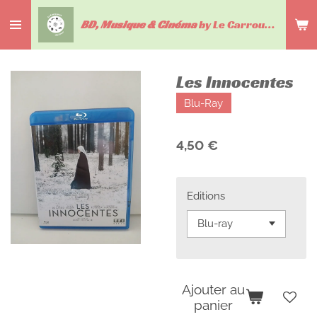
Passer
BD, Musique & Cinéma
by Le Carrousel du livre
au
contenu
principal
Les Innocentes
Blu-Ray
4,50 €
Editions
Ajouter au
panier