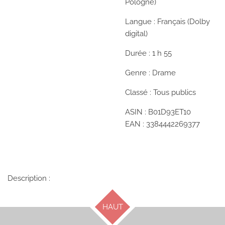
Pologne)
Langue :
Français (Dolby
digital)
Durée :
1 h 55
Genre :
Drame
Classé :
Tous publics
ASIN :
B01D93ET10
EAN :
3384442269377
Description :
HAUT