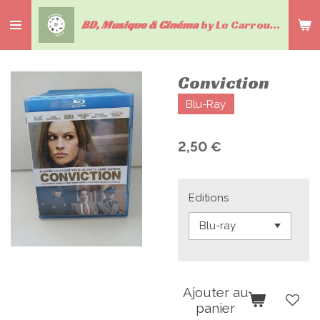
Passer
BD, Musique & Cinéma
by Le Carrousel du livre
au
contenu
principal
Conviction
Blu-Ray
2,50 €
Editions
Ajouter au
panier