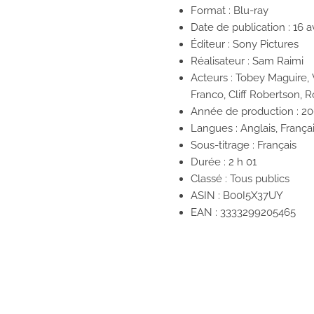
Format : Blu-ray
Date de publication : 16 av
Éditeur : Sony Pictures
Réalisateur :
Sam Raimi
Acteurs :
Tobey Maguire, 
Franco, Cliff Robertson, 
Année de production :
20
Langues :
Anglais, França
Sous-titrage :
Français
Durée :
2 h 01
Classé :
Tous publics
ASIN :
B00I5X37UY
EAN :
3333299205465