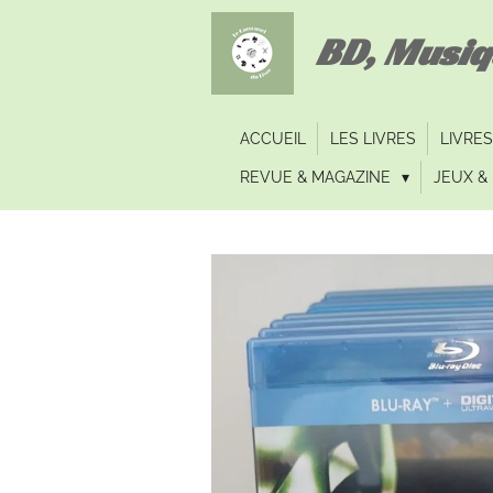
Passer
BD, Musi
au
contenu
principal
ACCUEIL
LES LIVRES
LIVRES
REVUE & MAGAZINE
JEUX & 