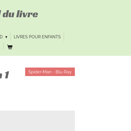
 du livre
VD
LIVRES POUR ENFANTS
 1
Spider-Man - Blu-Ray