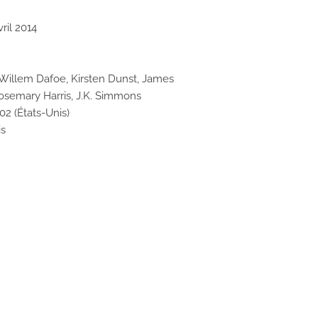
ril 2014
Willem Dafoe, Kirsten Dunst, James
Rosemary Harris, J.K. Simmons
02 (États-Unis)
is