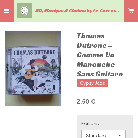
Passer
BD, Musique & Cinéma
by Le Carrousel du livre
au
contenu
principal
Thomas
Dutronc –
Comme Un
Manouche
Sans Guitare
Gypsy Jazz
2,50 €
Editions