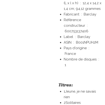
(L x l x h) ‏ : ‎
12,4 x 14,2 x
1,4 cm; 94,12 grammes
Fabricant ‏ : ‎
Barclay
Référence
constructeur ‏ :
600753137406
Label ‏ : ‎
Barclay
ASIN ‏ : ‎
B001NPUH2M
Pays d'origine ‏ :
France
Nombre de disques ‏ :
1
Titres:
1Jeune, je ne savais
rien
2Solitaires