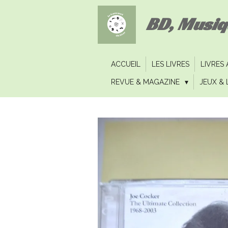
Passer
BD, Musi
au
contenu
principal
ACCUEIL
LES LIVRES
LIVRES
REVUE & MAGAZINE
JEUX & 