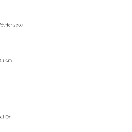
février 2007
 1,1 cm
at On