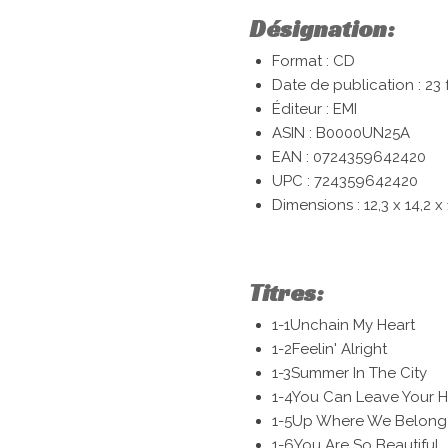
Désignation:
Format : CD
Date de publication : 23 
Éditeur : EMI
ASIN :
B0000UN25A
EAN :
0724359642420
UPC :
724359642420
Dimensions :
12,3 x 14,2 x
Titres:
1-1
Unchain My Heart
1-2
Feelin' Alright
1-3
Summer In The City
1-4
You Can Leave Your H
1-5
Up Where We Belong
1-6
You Are So Beautiful