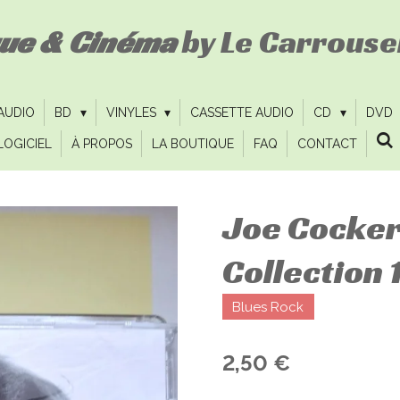
que & Cinéma
by Le Carrousel
 AUDIO
BD
VINYLES
CASSETTE AUDIO
CD
DVD
LOGICIEL
À PROPOS
LA BOUTIQUE
FAQ
CONTACT
Joe Cocker 
Collection
Blues Rock
2,50 €