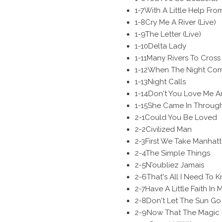
1-7
With A Little Help Fro
1-8
Cry Me A River (Live)
1-9
The Letter (Live)
1-10
Delta Lady
1-11
Many Rivers To Cross
1-12
When The Night Co
1-13
Night Calls
1-14
Don't You Love Me 
1-15
She Came In Throug
2-1
Could You Be Loved
2-2
Civilized Man
2-3
First We Take Manhat
2-4
The Simple Things
2-5
N'oubliez Jamais
2-6
That's All I Need To 
2-7
Have A Little Faith In 
2-8
Don't Let The Sun G
2-9
Now That The Magic