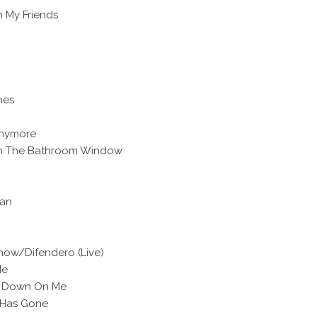
m My Friends
mes
Anymore
h The Bathroom Window
tan
Know/Difendero (Live)
Me
o Down On Me
 Has Gone