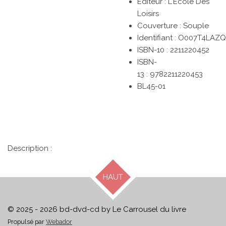
Éditeur : L'Ecole Des
Loisirs
Couverture : Souple
Identifiant :
O007T4LAZQ
ISBN-10 :
2211220452
ISBN-
13 :
9782211220453
BL45-01
Description :
HAUT
© 2025 - 2026 bd-dvd-cd by Le Carrousel du livre
Propulsé par
Webador