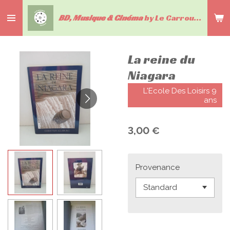
Passer
BD, Musique & Cinéma
by Le Carrousel du livre
au
contenu
principal
La reine du
Niagara
L'Ecole Des Loisirs 9
ans
3,00 €
Provenance