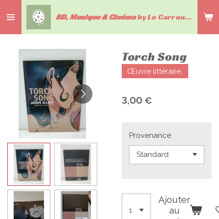
Passer
BD, Musique & Cinéma
by Le Carrousel du livre
au
contenu
principal
Torch Song
Œuvre littéraire,
3,00 €
Provenance
Ajouter
au