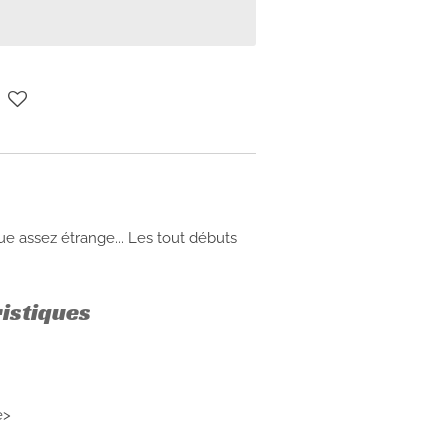
que assez étrange... Les tout débuts
ristiques
e>