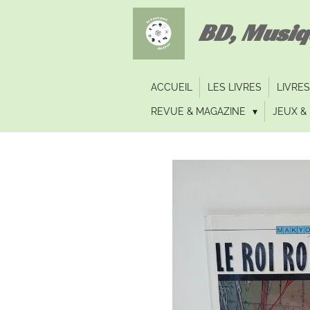
Passer
BD, Musi
au
contenu
principal
ACCUEIL
LES LIVRES
LIVRES
REVUE & MAGAZINE
JEUX & 