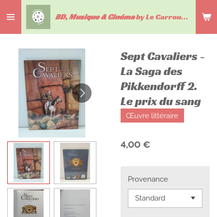
Passer
BD, Musique & Cinéma
by Le Carrousel du livre
au
contenu
principal
Sept Cavaliers -
La Saga des
Pikkendorff 2.
Le prix du sang
Œuvre littéraire
4,00 €
Provenance