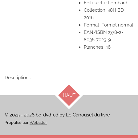
Editeur :Le Lombard
Collection :48H BD
2016
Format :Format normal
EAN/ISBN :978-2-
8036-7023-9
Planches :46
Description :
HAUT
© 2025 - 2026 bd-dvd-cd by Le Carrousel du livre
Propulsé par
Webador