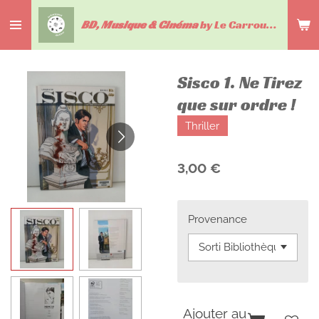
Passer
BD, Musique & Cinéma
by Le Carrousel du livre
au
contenu
principal
Sisco 1. Ne Tirez
que sur ordre !
Thriller
3,00 €
Provenance
Ajouter au