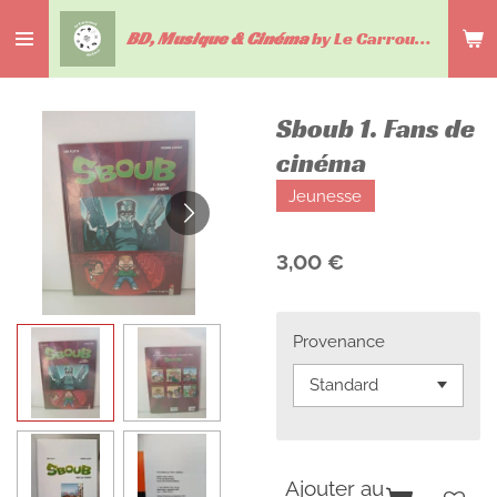
Passer
BD, Musique & Cinéma
by Le Carrousel du livre
au
contenu
principal
Sboub 1. Fans de
cinéma
Jeunesse
3,00 €
Provenance
Ajouter au