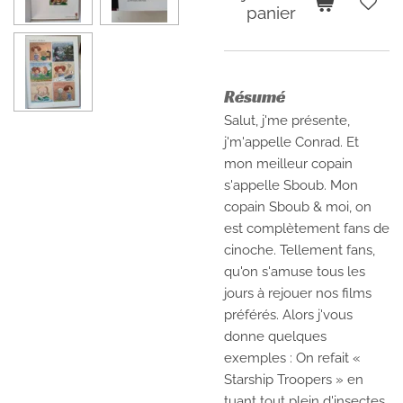
panier
Résumé
Salut, j'me présente,
j'm'appelle Conrad. Et
mon meilleur copain
s'appelle Sboub. Mon
copain Sboub & moi, on
est complètement fans de
cinoche. Tellement fans,
qu'on s'amuse tous les
jours à rejouer nos films
préférés. Alors j'vous
donne quelques
exemples : On refait «
Starship Troopers » en
tuant tout plein d'insectes.