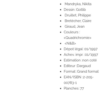
Mandryka, Nikita
Dessin :Gotlib
Druillet, Philippe
Bretécher, Claire
Giraud, Jean
Couleurs :
<Quadrichromie>
<N&B>
Dépot légal :01/1997
Achev. impr. :01/1997
Estimation :non coté
Editeur :Dargaud
Format :Grand format
EAN/ISBN :2-205-
00783-1
Planches :77