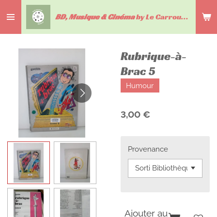
Passer
BD, Musique & Cinéma
by Le Carrousel du livre
au
contenu
principal
Rubrique-à-
Brac 5
Humour
3,00 €
Provenance
Ajouter au