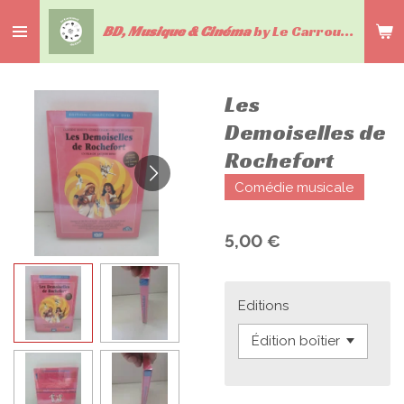
Passer
BD, Musique & Cinéma
by Le Carrousel du livre
au
contenu
principal
Les
Demoiselles de
Rochefort
Comédie musicale
5,00 €
Editions