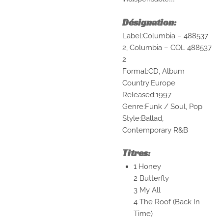
Désignation:
Label:Columbia – 488537
2, Columbia – COL 488537
2
Format:CD, Album
Country:Europe
Released:1997
Genre:Funk / Soul, Pop
Style:Ballad,
Contemporary R&B
Titres:
1 Honey
2 Butterfly
3 My All
4 The Roof (Back In
Time)