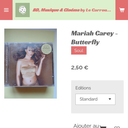
Passer
BD, Musique & Cinéma
by Le Carrousel du livre
au
contenu
principal
Mariah Carey -
Butterfly
Soul
2,50 €
Editions
Ajouter au