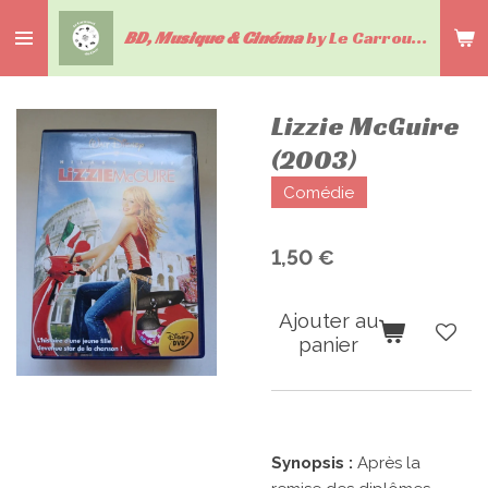
Passer
BD, Musique & Cinéma
by Le Carrousel du livre
au
contenu
principal
Lizzie McGuire
(2003)
Comédie
1,50 €
Ajouter au
panier
Synopsis :
Après la