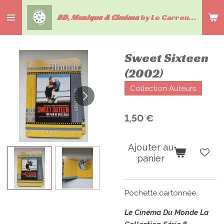
Passer
BD, Musique & Cinéma
by Le Carrousel du livre
au
contenu
principal
Sweet Sixteen
(2002)
Collection Auteurs
1,50 €
Ajouter au
panier
Pochette cartonnée.
Le Cinéma Du Monde La