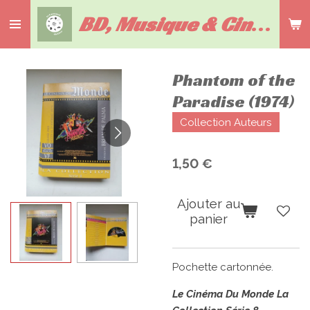
Passer
BD, Musique & Cinéma
b
au
contenu
principal
Phantom of the
Paradise (1974)
Collection Auteurs
1,50 €
Ajouter au
panier
Pochette cartonnée.
Le Cinéma Du Monde La