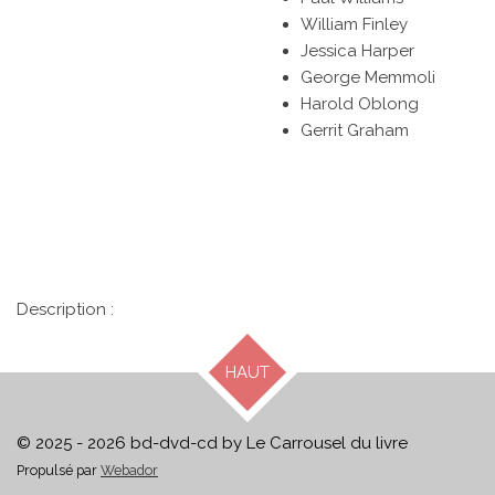
William Finley
Jessica Harper
George Memmoli
Harold Oblong
Gerrit Graham
Description :
HAUT
© 2025 - 2026 bd-dvd-cd by Le Carrousel du livre
Propulsé par
Webador