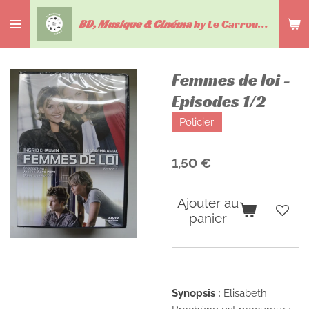
Passer
BD, Musique & Cinéma
by Le Carrousel du livre
au
contenu
principal
Femmes de loi -
Episodes 1/2
Policier
1,50 €
Ajouter au
panier
Synopsis :
Elisabeth