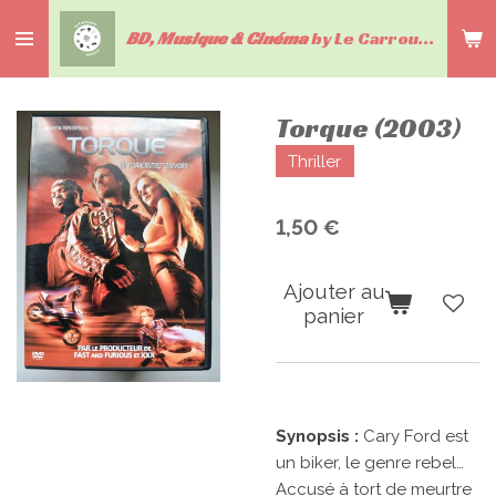
Passer
BD, Musique & Cinéma
by Le Carrousel du livre
au
contenu
principal
Torque (2003)
Thriller
1,50 €
Ajouter au
panier
Synopsis :
Cary Ford est
un biker, le genre rebel…
Accusé à tort de meurtre