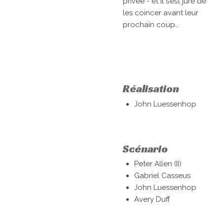
privée - et il s’est juré de
les coincer avant leur
prochain coup…
Réalisation
John Luessenhop
Scénario
Peter Allen (II)
Gabriel Casseus
John Luessenhop
Avery Duff