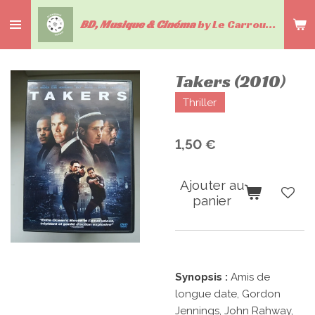
Passer
BD, Musique & Cinéma
by Le Carrousel du livre
au
contenu
principal
Takers (2010)
Thriller
1,50 €
Ajouter au
panier
Synopsis :
Amis de
longue date, Gordon
Jennings, John Rahway,