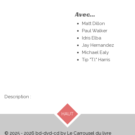
Avec...
Matt Dillon
Paul Walker
Idris Elba
Jay Hernandez
Michael Ealy
Tip "T.I." Harris
Description :
HAUT
© 2025 - 2026 bd-dvd-cd by Le Carrousel du livre