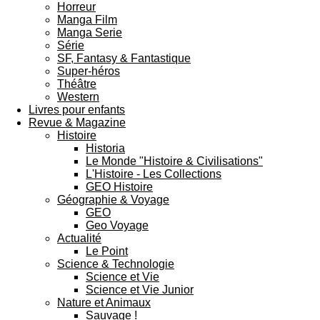
Horreur
Manga Film
Manga Serie
Série
SF, Fantasy & Fantastique
Super-héros
Théâtre
Western
Livres pour enfants
Revue & Magazine
Histoire
Historia
Le Monde "Histoire & Civilisations"
L'Histoire - Les Collections
GEO Histoire
Géographie & Voyage
GEO
Geo Voyage
Actualité
Le Point
Science & Technologie
Science et Vie
Science et Vie Junior
Nature et Animaux
Sauvage !