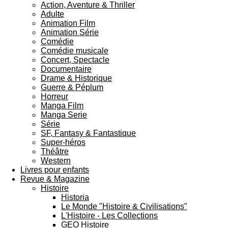
Action, Aventure & Thriller
Adulte
Animation Film
Animation Série
Comédie
Comédie musicale
Concert, Spectacle
Documentaire
Drame & Historique
Guerre & Péplum
Horreur
Manga Film
Manga Serie
Série
SF, Fantasy & Fantastique
Super-héros
Théâtre
Western
Livres pour enfants
Revue & Magazine
Histoire
Historia
Le Monde "Histoire & Civilisations"
L'Histoire - Les Collections
GEO Histoire