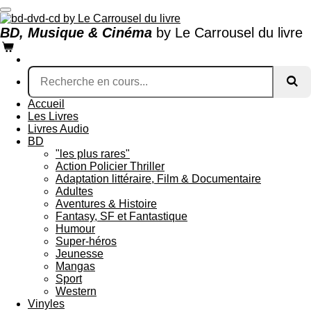
Passer
au
BD, Musique & Cinéma
by Le Carrousel du livre
contenu
principal
Accueil
Les Livres
Livres Audio
BD
"les plus rares"
Action Policier Thriller
Adaptation littéraire, Film & Documentaire
Adultes
Aventures & Histoire
Fantasy, SF et Fantastique
Humour
Super-héros
Jeunesse
Mangas
Sport
Western
Vinyles