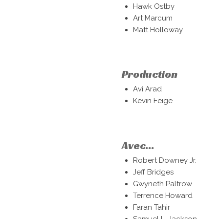
Hawk Ostby
Art Marcum
Matt Holloway
Production
Avi Arad
Kevin Feige
Avec...
Robert Downey Jr.
Jeff Bridges
Gwyneth Paltrow
Terrence Howard
Faran Tahir