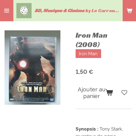
Passer
BD, Musique & Cinéma
by Le Carrousel du livre
au
contenu
principal
Iron Man
(2008)
Iron Man
1,50 €
Ajouter au
panier
Synopsis :
Tony Stark,