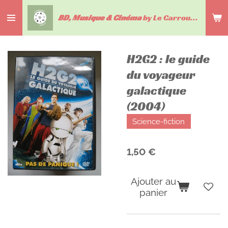
Passer
BD, Musique & Cinéma
by Le Carrousel du livre
au
contenu
principal
H2G2 : le guide
du voyageur
galactique
(2004)
Science-fiction
1,50 €
Ajouter au
panier