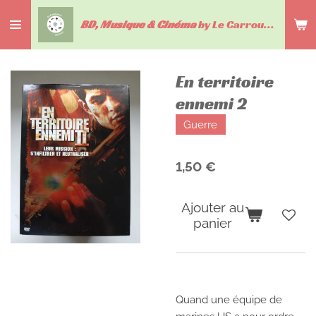
Passer
BD, Musique & Cinéma
by Le Carrousel du livre
au
contenu
principal
En territoire
ennemi 2
Guerre
1,50 €
Ajouter au
panier
Quand une équipe de