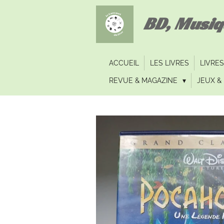
Passer
BD, Musi
au
contenu
principal
ACCUEIL
LES LIVRES
LIVRES
REVUE & MAGAZINE
JEUX & 