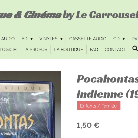
que & Cinéma
by Le Carrousel
 AUDIO
BD
VINYLES
CASSETTE AUDIO
CD
D
LOGICIEL
À PROPOS
LA BOUTIQUE
FAQ
CONTACT
Pocahontas
indienne (1
Enfants / Famille
1,50 €