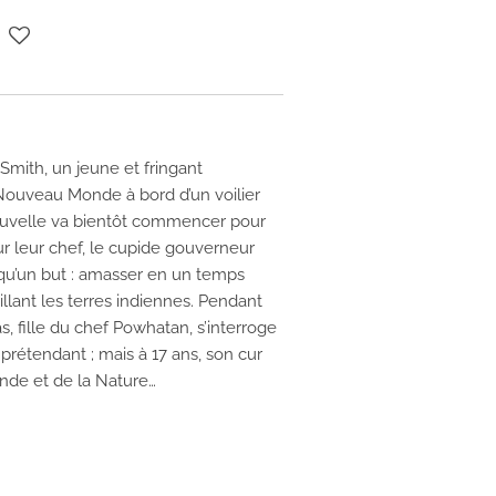
 Smith, un jeune et fringant
e Nouveau Monde à bord d’un voilier
ouvelle va bientôt commencer pour
ur leur chef, le cupide gouverneur
a qu’un but : amasser en un temps
llant les terres indiennes. Pendant
, fille du chef Powhatan, s’interroge
 prétendant ; mais à 17 ans, son cur
onde et de la Nature…