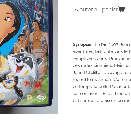
Ajouter au panier
Synopsis :
En l’an 1607, John
aventurier, fait route vers l
rempli de colons. Une vie n
ces rudes pionniers. Mais po
John Ratcliffe, le voyage n’
record le maximum d’or en pi
ce temps, la belle Pocahontas
sur son avenir. Elle a bien un
bat surtout à l’unisson du m