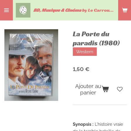
Passer
BD, Musique & Cinéma
by Le Carrousel du livre
au
contenu
principal
La Porte du
paradis (1980)
Western
1,50 €
Ajouter au
panier
Synopsis :
L’histoire vraie