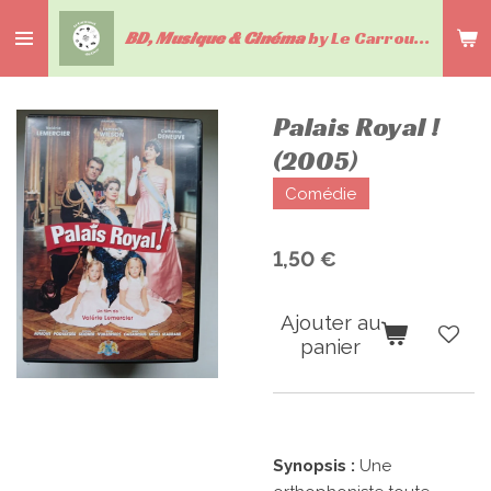
Passer
BD, Musique & Cinéma
by Le Carrousel du livre
au
contenu
principal
Palais Royal !
(2005)
Comédie
1,50 €
Ajouter au
panier
Synopsis :
Une