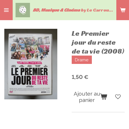
Passer
BD, Musique & Cinéma
by Le Carrousel du livre
au
contenu
principal
Le Premier
jour du reste
de ta vie (2008)
Drame
1,50 €
Ajouter au
panier