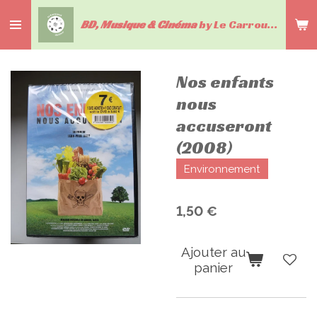
Passer
BD, Musique & Cinéma
by Le Carrousel du livre
au
contenu
principal
Nos enfants
nous
accuseront
(2008)
Environnement
1,50 €
Ajouter au
panier