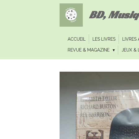
Passer
BD, Musi
au
contenu
principal
ACCUEIL
LES LIVRES
LIVRES
REVUE & MAGAZINE
JEUX & 