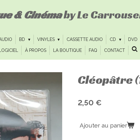
que & Cinéma
by Le Carrousel
 AUDIO
BD
VINYLES
CASSETTE AUDIO
CD
DVD
LOGICIEL
À PROPOS
LA BOUTIQUE
FAQ
CONTACT
Cléopâtre (
2,50 €
Ajouter au panier