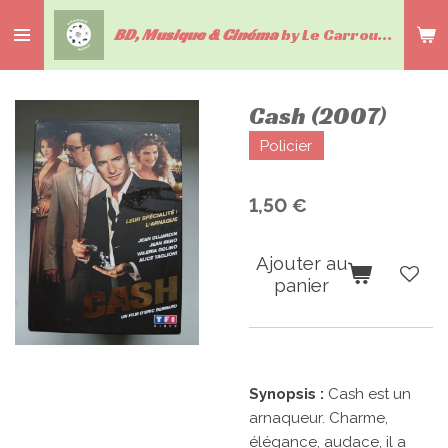
Passer
BD, Musique & Cinéma
by Le Carrousel du livre
au
contenu
principal
Cash (2007)
Policier
1,50 €
Ajouter au
panier
Synopsis :
Cash est un
arnaqueur. Charme,
élégance, audace, il a