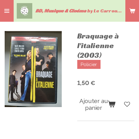
Passer
BD, Musique & Cinéma
by Le Carrousel du livre
au
contenu
principal
Braquage à
l'italienne
(2003)
Policier
1,50 €
Ajouter au
panier