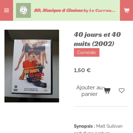
Passer
BD, Musique & Cinéma
by Le Carrousel du livre
au
contenu
principal
40 jours et 40
nuits (2002)
Comédie
1,50 €
Ajouter au
panier
Synopsis :
Matt Sullivan