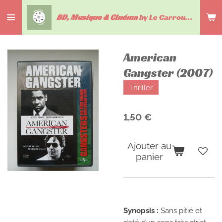
Passer
BD, Musique & Cinéma
by Le Carrousel du livre
au
contenu
principal
American
Gangster (2007)
Thriller
1,50 €
Ajouter au
panier
Synopsis :
Sans pitié et