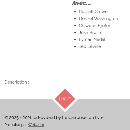
Avec...
Russell Crowe
Denzel Washington
Chiwetel Ejiofor
Josh Brolin
Lymari Nadal
Ted Levine
Description :
HAUT
© 2025 - 2026 bd-dvd-cd by Le Carrousel du livre
Propulsé par
Webador