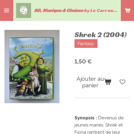
Passer
BD, Musique & Cinéma
by Le Carrousel du livre
au
contenu
principal
Shrek 2 (2004)
Fantasy
1,50 €
Ajouter au
panier
Synopsis :
Devenus de
jeunes mariés, Shrek et
Fiona rentrent de leur