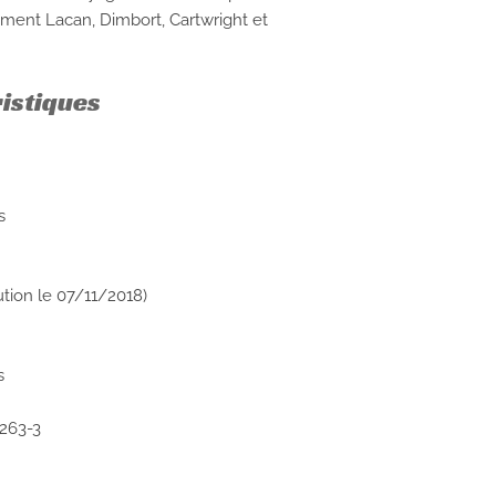
ement Lacan, Dimbort, Cartwright et
ristiques
s
ution le 07/11/2018)
s
263-3