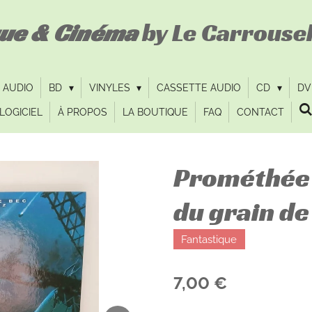
que & Cinéma
by Le Carrousel
 AUDIO
BD
VINYLES
CASSETTE AUDIO
CD
D
LOGICIEL
À PROPOS
LA BOUTIQUE
FAQ
CONTACT
Prométhée 1
du grain de
Fantastique
7,00 €