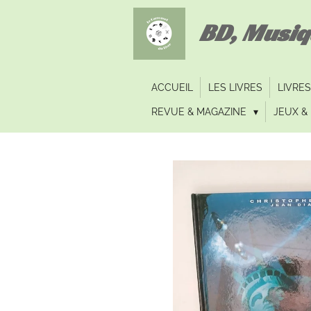
Passer
BD, Musi
au
contenu
principal
ACCUEIL
LES LIVRES
LIVRES
REVUE & MAGAZINE
JEUX & 