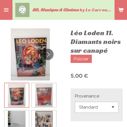
Passer
BD, Musique & Cinéma
by Le Carrousel du livre
au
contenu
principal
Léo Loden 11.
Diamants noirs
sur canapé
Policier
5,00 €
Provenance