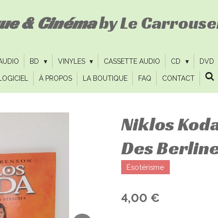
que & Cinéma
by Le Carrousel
 AUDIO
BD
VINYLES
CASSETTE AUDIO
CD
DVD
LOGICIEL
À PROPOS
LA BOUTIQUE
FAQ
CONTACT
Niklos Koda 
Des Berlin
Ésotérisme
4,00 €