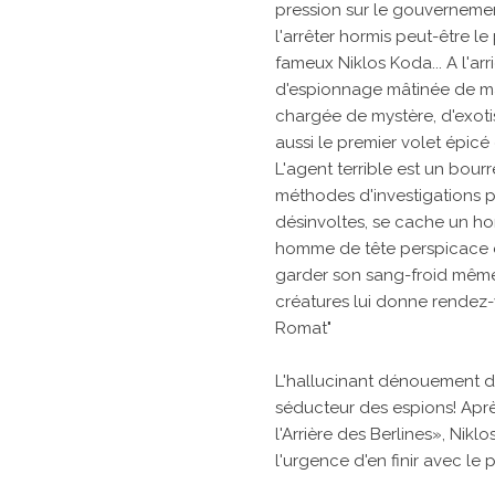
pression sur le gouvernemen
l'arrêter hormis peut-être le
fameux Niklos Koda... A l'arr
d'espionnage mâtinée de mag
chargée de mystère, d'exoti
aussi le premier volet épic
L'agent terrible est un bour
méthodes d'investigations p
désinvoltes, se cache un h
homme de tête perspicace 
garder son sang-froid même
créatures lui donne rendez-
Romat"
L'hallucinant dénouement de
séducteur des espions! Apr
l'Arrière des Berlines», Nik
l'urgence d'en finir avec le p