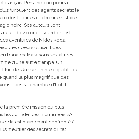
t français. Personne ne pourra
 plus turbulent des agents secrets: le
ière des berlines cache une histoire
ie noire. Ses auteurs l'ont
sme et de violence sourde. C'est
é des aventures de Niklos Koda.
reau des coeurs utilisant des
eu banales. Mais, sous ses allures
omme d'une autre trempe. Un
et lucide. Un surhomme capable de
 quand la plus magnifique des
vous dans sa chambre d'hôtel... --
 la première mission du plus
ès les confidences murmurées «A
los Koda est maintenant confronté à
lus meutrier des secrets d'Etat...