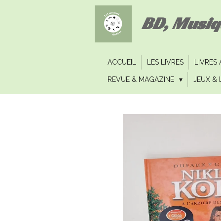
Passer
BD, Musi
au
contenu
principal
ACCUEIL
LES LIVRES
LIVRES
REVUE & MAGAZINE
JEUX & 