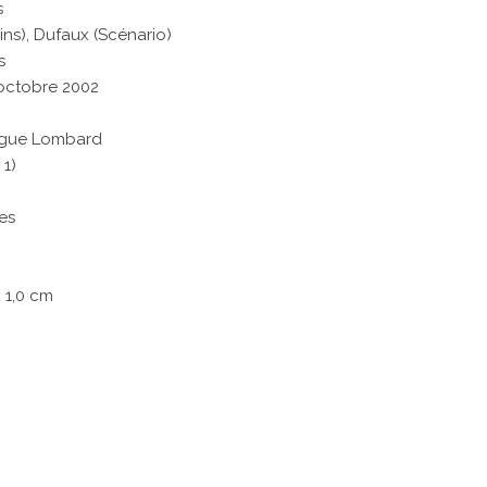
s
ins), Dufaux (Scénario)
s
 octobre 2002
Vague Lombard
 1)
es
x 1,0 cm