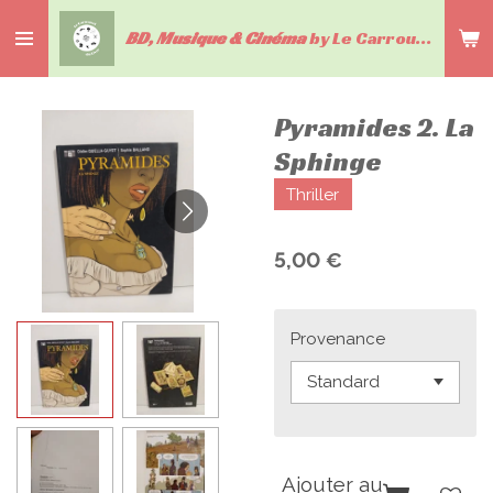
Passer
BD, Musique & Cinéma
by Le Carrousel du livre
au
contenu
principal
Pyramides 2. La
Sphinge
Thriller
5,00 €
Provenance
Ajouter au