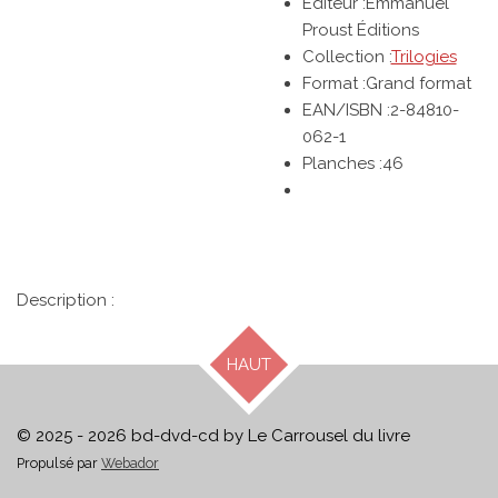
Editeur :Emmanuel
Proust Éditions
Collection :
Trilogies
Format :Grand format
EAN/ISBN :2-84810-
062-1
Planches :46
Description :
HAUT
© 2025 - 2026 bd-dvd-cd by Le Carrousel du livre
Propulsé par
Webador