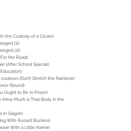
 (In the Custody of a Clown)
sieged (1))
esieged (2))
 For the Road)
le (After School Special)
r Education)
pt couleurs (Don’t Stretch the Rainbow)
Honor Bound)
u Ought to Be in Prison)
le (How Much is That Body in the
s in Saigon)
ing With Russell Buckins)
sease With a Little Name)