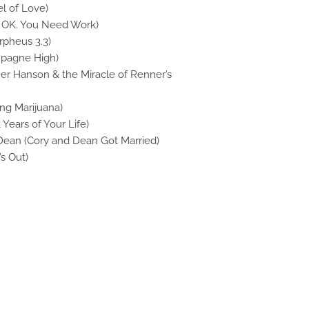
el of Love)
’m OK. You Need Work)
rpheus 3.3)
mpagne High)
ther Hanson & the Miracle of Renner’s
ing Marijuana)
t Years of Your Life)
 Dean (Cory and Dean Got Married)
’s Out)