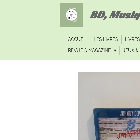
Passer
BD, Musi
au
contenu
principal
ACCUEIL
LES LIVRES
LIVRES
REVUE & MAGAZINE
JEUX & 