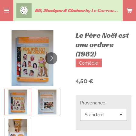
Passer
BD, Musique & Cinéma
by Le Carrousel du livre
au
contenu
principal
Le Père Noël est
une ordure
(1982)
Comédie
4,50 €
Provenance