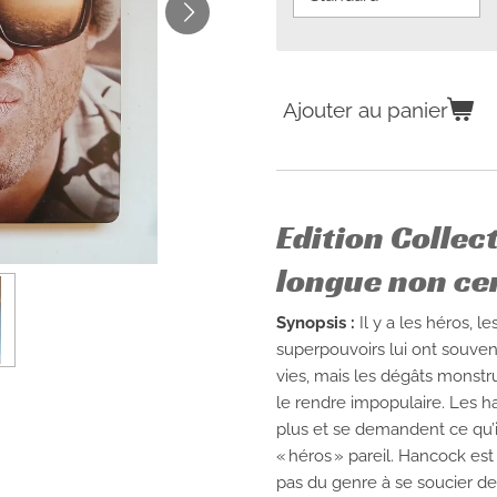
Ajouter au panier
Edition Collec
longue non ce
Synopsis :
Il y a les héros, l
superpouvoirs lui ont souve
vies, mais les dégâts monstrue
le rendre impopulaire. Les h
plus et se demandent ce qu’i
« héros » pareil. Hancock est
pas du genre à se soucier d