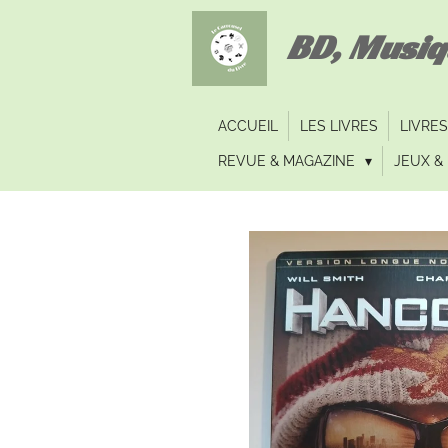
Passer
BD, Musi
au
contenu
principal
ACCUEIL
LES LIVRES
LIVRES
REVUE & MAGAZINE
JEUX & 