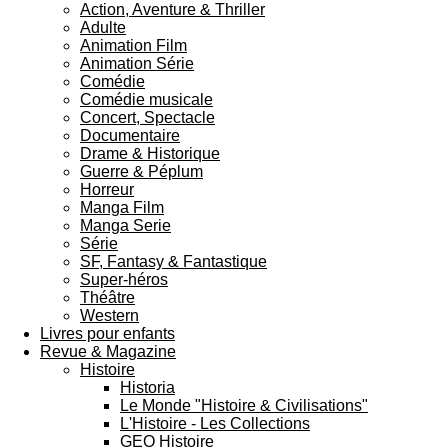
Action, Aventure & Thriller
Adulte
Animation Film
Animation Série
Comédie
Comédie musicale
Concert, Spectacle
Documentaire
Drame & Historique
Guerre & Péplum
Horreur
Manga Film
Manga Serie
Série
SF, Fantasy & Fantastique
Super-héros
Théâtre
Western
Livres pour enfants
Revue & Magazine
Histoire
Historia
Le Monde "Histoire & Civilisations"
L'Histoire - Les Collections
GEO Histoire