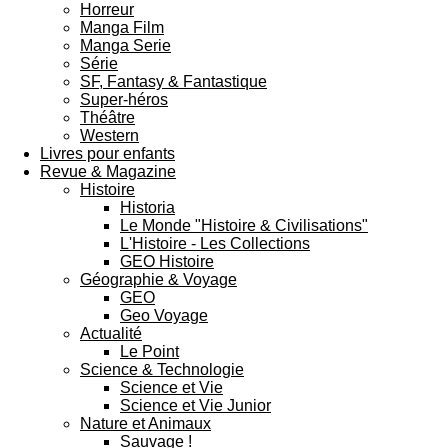
Horreur
Manga Film
Manga Serie
Série
SF, Fantasy & Fantastique
Super-héros
Théâtre
Western
Livres pour enfants
Revue & Magazine
Histoire
Historia
Le Monde "Histoire & Civilisations"
L'Histoire - Les Collections
GEO Histoire
Géographie & Voyage
GEO
Geo Voyage
Actualité
Le Point
Science & Technologie
Science et Vie
Science et Vie Junior
Nature et Animaux
Sauvage !