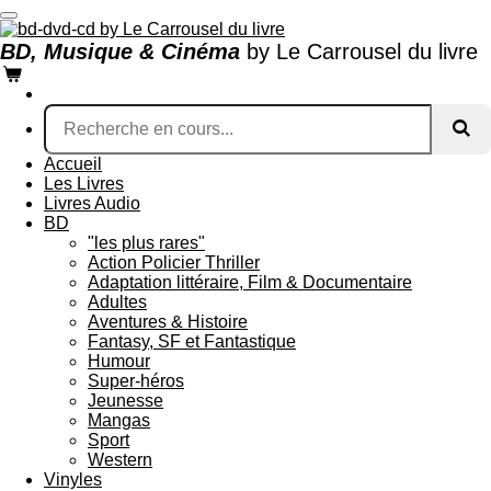
Passer
au
BD, Musique & Cinéma
by Le Carrousel du livre
contenu
principal
Accueil
Les Livres
Livres Audio
BD
"les plus rares"
Action Policier Thriller
Adaptation littéraire, Film & Documentaire
Adultes
Aventures & Histoire
Fantasy, SF et Fantastique
Humour
Super-héros
Jeunesse
Mangas
Sport
Western
Vinyles