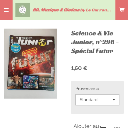
Passer
BD, Musique & Cinéma
by Le Carrousel du livre
au
contenu
principal
Science & Vie
Junior, n°296 -
Spécial Futur
1,50 €
Provenance
Ajouter au