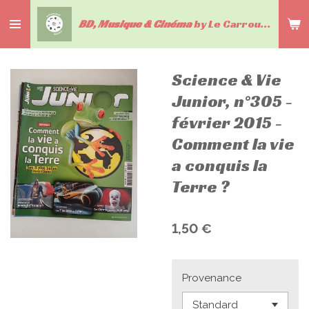
Passer
BD, Musique & Cinéma
by Le Carrousel du livre
au
contenu
principal
Science & Vie
Junior, n°305 -
février 2015 -
Comment la vie
a conquis la
Terre ?
1,50 €
Provenance