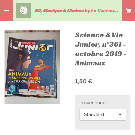
Passer
BD, Musique & Cinéma
by Le Carrousel du livre
au
contenu
principal
Science & Vie
Junior, n°361 -
octobre 2019 -
Animaux
1,50 €
Provenance