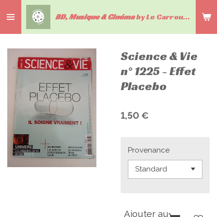
Passer
BD, Musique & Cinéma
by Le Carrousel du livre
au
contenu
principal
Science & Vie
n° 1225 - Effet
Placebo
1,50 €
Provenance
Ajouter au