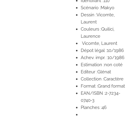
Identifiant :110
Scénario :Makyo
Dessin :Vicomte,
Laurent
Couleurs :Quilici,
Laurence
Vicomte, Laurent
Dépot légal :10/1986
Achev. impr. :10/1986
Estimation :non coté
Editeur :Glénat
Collection :Caractère
Format :Grand format
EAN/ISBN :2-7234-
0740-3
Planches :46