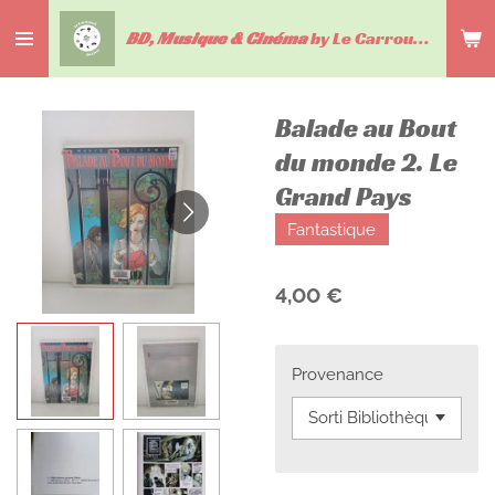
Passer
BD, Musique & Cinéma
by Le Carrousel du livre
au
contenu
principal
Balade au Bout
du monde 2. Le
Grand Pays
Fantastique
4,00 €
Provenance