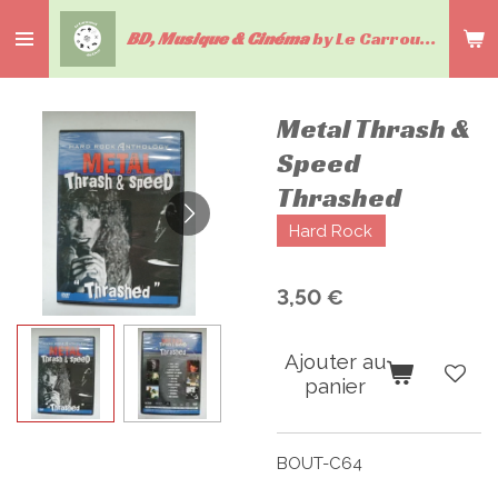
Passer
BD, Musique & Cinéma
by Le Carrousel du livre
au
contenu
principal
Metal Thrash &
Speed
Thrashed
Hard Rock
3,50 €
Ajouter au
panier
BOUT-C64