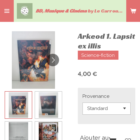
Passer
BD, Musique & Cinéma
by Le Carrousel du livre
au
contenu
principal
Arkeod 1. Lapsit
ex illis
Science-fiction
4,00 €
Provenance
Ajouter au